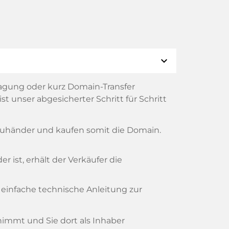
expand_more
agung oder kurz Domain-Transfer
t unser abgesicherter Schritt für Schritt
reuhänder und kaufen somit die Domain.
 ist, erhält der Verkäufer die
 einfache technische Anleitung zur
rnimmt und Sie dort als Inhaber