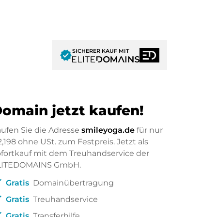
SICHERER KAUF MIT
verified
omain jetzt kaufen!
ufen Sie die Adresse
smileyoga.de
für nur
2,198
ohne USt. zum Festpreis. Jetzt als
fortkauf mit dem Treuhandservice der
LITEDOMAINS GmbH.
ck
Gratis
Domainübertragung
ck
Gratis
Treuhandservice
ck
Gratis
Transferhilfe