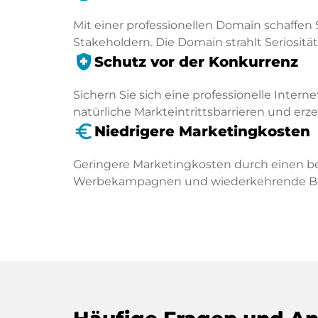
Mit einer professionellen Domain schaffen 
Stakeholdern. Die Domain strahlt Seriosität 
health_and_safety
Schutz vor der Konkurrenz
Sichern Sie sich eine professionelle Intern
natürliche Markteintrittsbarrieren und er
euro_symbol
Niedrigere Marketingkosten
Geringere Marketingkosten durch einen be
Werbekampagnen und wiederkehrende Besu