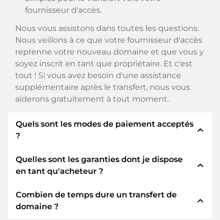
fournisseur d'accès.
Nous vous assistons dans toutes les questions.
Nous veillons à ce que votre fournisseur d'accès
reprenne votre nouveau domaine et que vous y
soyez inscrit en tant que propriétaire. Et c'est
tout ! Si vous avez besoin d'une assistance
supplémentaire après le transfert, nous vous
aiderons gratuitement à tout moment.
Quels sont les modes de paiement acceptés
expand_less
?
Quelles sont les garanties dont je dispose
Nous utilisons SEPA comme paiement anticipé
expand_less
en tant qu'acheteur ?
et utilisons STRIPE comme prestataire de
services de paiement pour les modes de
Combien de temps dure un transfert de
paiement disponibles tels que : Cartes de crédit,
En tant qu'acheteur, nous vous garantissons
expand_less
domaine ?
PayPal, Klarna, ApplePay, GooglePay, Alipay ou
toujours les sécurités suivantes. Nous nous en
fournisseurs locaux.
portons garants avec notre nomn: